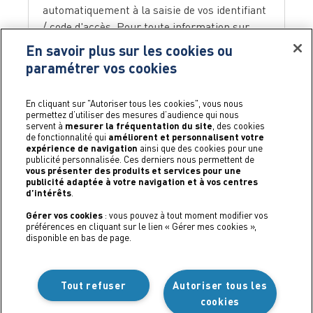
automatiquement à la saisie de vos identifiant
/ code d'accès. Pour toute information sur
l’état de votre compte, contactez le
En savoir plus sur les cookies ou
gestionnaire de votre contrat dont les
paramétrer vos cookies
coordonnées figurent dans cette fenêtre.
En cliquant sur "Autoriser tous les cookies", vous nous
permettez d’utiliser des mesures d’audience qui nous
servent à
mesurer la fréquentation du site
, des cookies
Je n'arrive pas à me connecter à
de fonctionnalité qui
améliorent et personnalisent votre
expérience de navigation
ainsi que des cookies pour une
mon espace client
publicité personnalisée. Ces derniers nous permettent de
vous présenter des produits et services pour une
Il vous suffit de connaître votre identifiant et
publicité adaptée à votre navigation et à vos centres
d’intérêts
.
de récupérer un mot de passe en ligne pour
pouvoir accéder à votre espace client. Si vous
Gérer vos cookies
: vous pouvez à tout moment modifier vos
préférences en cliquant sur le lien « Gérer mes cookies »,
n’y arrivez pas, vous pouvez cliquer sur le lien
disponible en bas de page.
ici
, nos équipes se feront un plaisir de vous
aider !
Tout refuser
Autoriser tous les
cookies